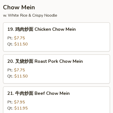
Soup
Chow Mein
w. White Rice & Crispy Noodle
19.
19. 鸡肉炒面 Chicken Chow Mein
鸡
肉
Pt.:
$7.75
炒
Qt.:
$11.50
面
Chicken
20.
20. 叉烧炒面 Roast Pork Chow Mein
Chow
叉
Mein
烧
Pt.:
$7.75
炒
Qt.:
$11.50
面
Roast
21.
21. 牛肉炒面 Beef Chow Mein
Pork
牛
Chow
肉
Pt.:
$7.95
Mein
炒
Qt.:
$11.95