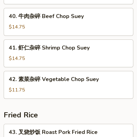
Suey
杂
碎
40.
40. 牛肉杂碎 Beef Chop Suey
Roast
牛
Pork
肉
$14.75
Chop
杂
Suey
碎
41.
41. 虾仁杂碎 Shrimp Chop Suey
Beef
虾
Chop
仁
$14.75
Suey
杂
碎
42.
42. 素菜杂碎 Vegetable Chop Suey
Shrimp
素
Chop
菜
$11.75
Suey
杂
碎
Vegetable
Fried Rice
Chop
Suey
43.
43. 叉烧炒饭 Roast Pork Fried Rice
叉