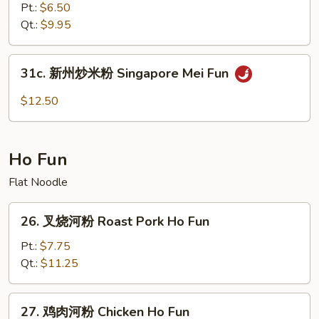
Mei
炒
Pt.:
$6.50
Fun
米
Qt.:
$9.95
粉
Plain
31c.
31c. 新州炒米粉 Singapore Mei Fun
Mei
新
Fun
州
$12.50
炒
米
粉
Ho Fun
Singapore
Mei
Flat Noodle
Fun
26.
26. 叉烧河粉 Roast Pork Ho Fun
叉
烧
Pt.:
$7.75
河
Qt.:
$11.25
粉
Roast
27.
27. 鸡肉河粉 Chicken Ho Fun
Pork
鸡