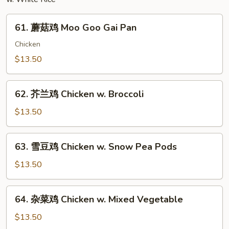
String
Bean
61.
61. 蘑菇鸡 Moo Goo Gai Pan
蘑
菇
Chicken
鸡
$13.50
Moo
Goo
62.
Gai
62. 芥兰鸡 Chicken w. Broccoli
芥
Pan
兰
$13.50
鸡
Chicken
63.
63. 雪豆鸡 Chicken w. Snow Pea Pods
w.
雪
Broccoli
豆
$13.50
鸡
Chicken
64.
64. 杂菜鸡 Chicken w. Mixed Vegetable
w.
杂
Snow
菜
$13.50
Pea
鸡