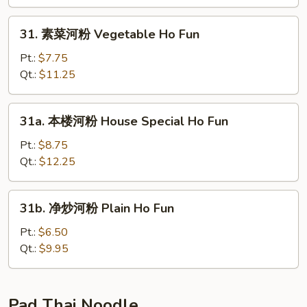
河
粉
31.
31. 素菜河粉 Vegetable Ho Fun
Lobster
素
Ho
菜
Pt.:
$7.75
Fun
河
Qt.:
$11.25
粉
Vegetable
31a.
31a. 本楼河粉 House Special Ho Fun
Ho
本
Fun
楼
Pt.:
$8.75
河
Qt.:
$12.25
粉
House
31b.
31b. 净炒河粉 Plain Ho Fun
Special
净
Ho
炒
Pt.:
$6.50
Fun
河
Qt.:
$9.95
粉
Plain
Ho
Pad Thai Noodle