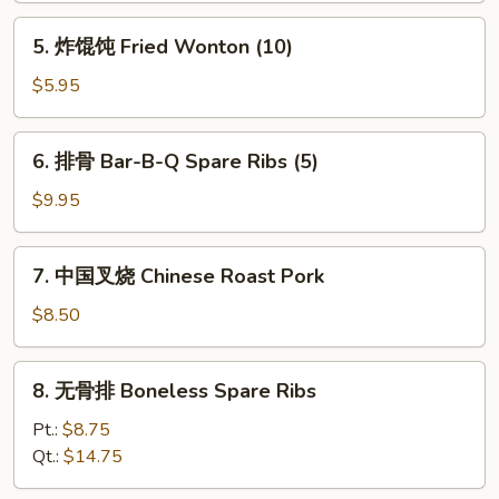
Shrimp
5.
5. 炸馄饨 Fried Wonton (10)
Toast
炸
馄
$5.95
饨
Fried
6.
6. 排骨 Bar-B-Q Spare Ribs (5)
Wonton
排
(10)
骨
$9.95
Bar-
B-
7.
7. 中国叉烧 Chinese Roast Pork
Q
中
Spare
国
$8.50
Ribs
叉
(5)
烧
8.
8. 无骨排 Boneless Spare Ribs
Chinese
无
Roast
骨
Pt.:
$8.75
Pork
排
Qt.:
$14.75
Boneless