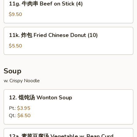
Fried
11g. 牛肉串 Beef on Stick (4)
(5)
牛
Rice
肉
$9.50
串
Beef
11k.
11k. 炸包 Fried Chinese Donut (10)
on
炸
Stick
包
$5.50
(4)
Fried
Chinese
Donut
Soup
(10)
w. Crispy Noodle
12.
12. 馄饨汤 Wonton Soup
馄
饨
Pt.:
$3.95
汤
Qt.:
$6.50
Wonton
Soup
12a.
12a. 素菜豆腐汤 Vegetable w. Bean Curd