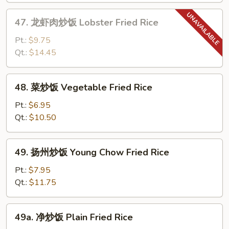
Shrimp
47.
47. 龙虾肉炒饭 Lobster Fried Rice
Fried
龙
Rice
虾
Pt.:
$9.75
肉
Qt.:
$14.45
炒
饭
48.
48. 菜炒饭 Vegetable Fried Rice
Lobster
菜
Fried
炒
Pt.:
$6.95
Rice
饭
Qt.:
$10.50
Vegetable
Fried
49.
49. 扬州炒饭 Young Chow Fried Rice
Rice
扬
州
Pt.:
$7.95
炒
Qt.:
$11.75
饭
Young
49a.
49a. 净炒饭 Plain Fried Rice
Chow
净