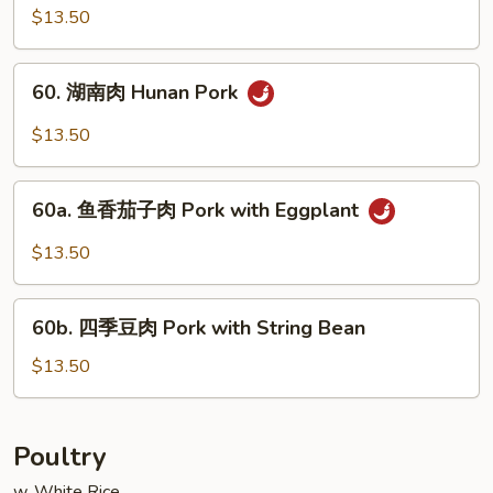
川
$13.50
Sauce
肉
Pork
60.
Szechuan
60. 湖南肉 Hunan Pork
湖
Style
南
$13.50
肉
Hunan
60a.
Pork
60a. 鱼香茄子肉 Pork with Eggplant
鱼
香
$13.50
茄
子
60b.
肉
60b. 四季豆肉 Pork with String Bean
四
Pork
季
$13.50
with
豆
Eggplant
肉
Pork
Poultry
with
w. White Rice