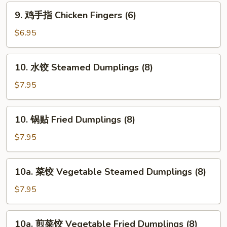
Spare
9.
9. 鸡手指 Chicken Fingers (6)
Ribs
鸡
手
$6.95
指
Chicken
10.
10. 水饺 Steamed Dumplings (8)
Fingers
水
(6)
饺
$7.95
Steamed
Dumplings
10.
10. 锅贴 Fried Dumplings (8)
(8)
锅
贴
$7.95
Fried
Dumplings
10a.
10a. 菜饺 Vegetable Steamed Dumplings (8)
(8)
菜
饺
$7.95
Vegetable
Steamed
10a.
10a. 煎菜饺 Vegetable Fried Dumplings (8)
Dumplings