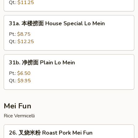
捞
Qt.:
$11.25
面
Vegetable
31a.
31a. 本楼捞面 House Special Lo Mein
Lo
本
Mein
楼
Pt.:
$8.75
捞
Qt.:
$12.25
面
House
31b.
31b. 净捞面 Plain Lo Mein
Special
净
Lo
捞
Pt.:
$6.50
Mein
面
Qt.:
$9.95
Plain
Lo
Mein
Mei Fun
Rice Vermicelli
26.
26. 叉烧米粉 Roast Pork Mei Fun
叉