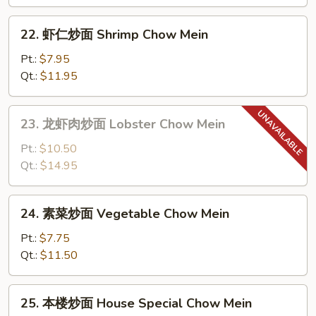
面
Beef
22.
22. 虾仁炒面 Shrimp Chow Mein
Chow
虾
Mein
仁
Pt.:
$7.95
炒
Qt.:
$11.95
面
Shrimp
23.
23. 龙虾肉炒面 Lobster Chow Mein
Chow
龙
Mein
虾
Pt.:
$10.50
肉
Qt.:
$14.95
炒
面
24.
24. 素菜炒面 Vegetable Chow Mein
Lobster
素
Chow
菜
Pt.:
$7.75
Mein
炒
Qt.:
$11.50
面
Vegetable
25.
25. 本楼炒面 House Special Chow Mein
Chow
本