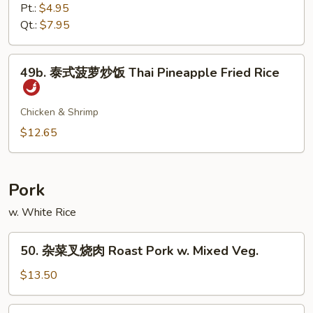
Fried
炒
Pt.:
$4.95
Rice
饭
Qt.:
$7.95
Plain
Fried
49b.
49b. 泰式菠萝炒饭 Thai Pineapple Fried Rice
Rice
泰
式
菠
Chicken & Shrimp
萝
$12.65
炒
饭
Thai
Pork
Pineapple
w. White Rice
Fried
Rice
50.
50. 杂菜叉烧肉 Roast Pork w. Mixed Veg.
杂
菜
$13.50
叉
烧
51.