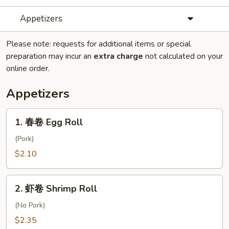
Appetizers
Please note: requests for additional items or special
preparation may incur an
extra charge
not calculated on your
online order.
Appetizers
1.
1. 春卷 Egg Roll
春
卷
(Pork)
Egg
$2.10
Roll
2.
2. 虾卷 Shrimp Roll
虾
卷
(No Pork)
Shrimp
$2.35