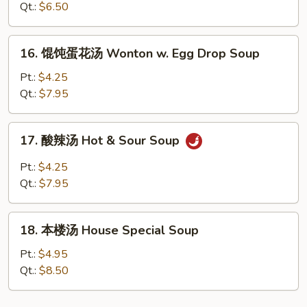
面
Qt.:
$6.50
汤
Chicken
16.
16. 馄饨蛋花汤 Wonton w. Egg Drop Soup
Noodle
馄
Soup
饨
Pt.:
$4.25
蛋
Qt.:
$7.95
花
汤
17.
17. 酸辣汤 Hot & Sour Soup
Wonton
酸
w.
辣
Pt.:
$4.25
Egg
汤
Qt.:
$7.95
Drop
Hot
Soup
&
18.
Sour
18. 本楼汤 House Special Soup
本
Soup
楼
Pt.:
$4.95
汤
Qt.:
$8.50
House
Special