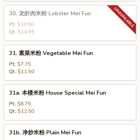
Shrimp
30.
30. 龙虾肉米粉 Lobster Mei Fun
Mei
龙
Fun
虾
Pt.:
$10.50
肉
Qt.:
$14.95
米
粉
31.
31. 素菜米粉 Vegetable Mei Fun
Lobster
素
Mei
菜
Pt.:
$7.75
Fun
米
Qt.:
$11.50
粉
Vegetable
31a.
31a. 本楼米粉 House Special Mei Fun
Mei
本
Fun
楼
Pt.:
$8.75
米
Qt.:
$12.50
粉
House
31b.
31b. 净炒米粉 Plain Mei Fun
Special
净