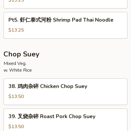
$13.25
Pork
泰
Pad
式
Pt5.
Thai
Pt5. 虾仁泰式河粉 Shrimp Pad Thai Noodle
河
虾
Noodle
粉
仁
$13.25
Beef
泰
Pad
式
Thai
河
Chop Suey
Noodle
粉
Mixed Veg.
Shrimp
w. White Rice
Pad
Thai
38.
Noodle
38. 鸡肉杂碎 Chicken Chop Suey
鸡
肉
$13.50
杂
碎
39.
39. 叉烧杂碎 Roast Pork Chop Suey
Chicken
叉
Chop
烧
$13.50