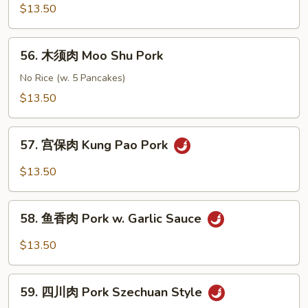
Pork
酸
$13.50
肉
Sweet
56.
56. 木须肉 Moo Shu Pork
&
木
Sour
须
No Rice (w. 5 Pancakes)
Pork
肉
$13.50
Moo
Shu
57.
Pork
57. 宫保肉 Kung Pao Pork
宫
保
$13.50
肉
Kung
58.
Pao
58. 鱼香肉 Pork w. Garlic Sauce
鱼
Pork
香
$13.50
肉
Pork
59.
w.
59. 四川肉 Pork Szechuan Style
四
Garlic