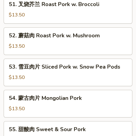
51. 叉烧芥兰 Roast Pork w. Broccoli
肉
叉
Roast
烧
$13.50
Pork
芥
w.
兰
52.
Mixed
52. 蘑菇肉 Roast Pork w. Mushroom
Roast
蘑
Veg.
Pork
菇
$13.50
w.
肉
Broccoli
Roast
53.
53. 雪豆肉片 Sliced Pork w. Snow Pea Pods
Pork
雪
w.
豆
$13.50
Mushroom
肉
片
54.
54. 蒙古肉片 Mongolian Pork
Sliced
蒙
Pork
古
$13.50
w.
肉
Snow
片
55.
Pea
55. 甜酸肉 Sweet & Sour Pork
Mongolian
甜
Pods