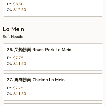
Mein
楼
Pt.:
$8.50
炒
Qt.:
$12.50
面
House
Special
Lo Mein
Chow
Soft Noodle
Mein
26.
26. 叉烧捞面 Roast Pork Lo Mein
叉
烧
Pt.:
$7.75
捞
Qt.:
$11.50
面
Roast
27.
27. 鸡肉捞面 Chicken Lo Mein
Pork
鸡
Lo
肉
Pt.:
$7.75
Mein
捞
Qt.:
$11.50
面
Chicken