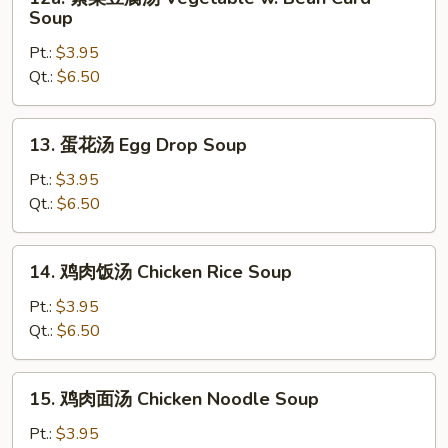
素
Soup
菜
Pt.:
$3.95
豆
Qt.:
$6.50
腐
汤
Vegetable
13.
13. 蛋花汤 Egg Drop Soup
w.
蛋
Bean
花
Pt.:
$3.95
Curd
汤
Qt.:
$6.50
Soup
Egg
Drop
14.
14. 鸡肉饭汤 Chicken Rice Soup
Soup
鸡
肉
Pt.:
$3.95
饭
Qt.:
$6.50
汤
Chicken
15.
15. 鸡肉面汤 Chicken Noodle Soup
Rice
鸡
Soup
肉
Pt.:
$3.95