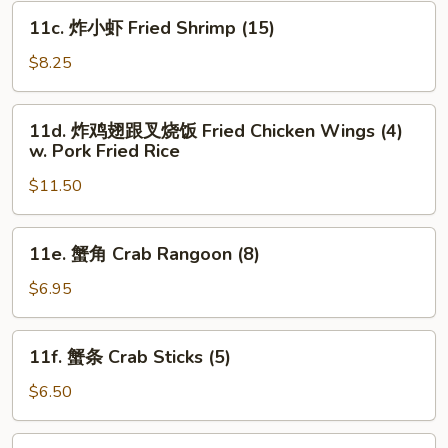
Fries
11c.
11c. 炸小虾 Fried Shrimp (15)
炸
小
$8.25
虾
Fried
11d.
11d. 炸鸡翅跟叉烧饭 Fried Chicken Wings (4)
Shrimp
炸
w. Pork Fried Rice
(15)
鸡
$11.50
翅
跟
叉
11e.
11e. 蟹角 Crab Rangoon (8)
烧
蟹
饭
角
$6.95
Fried
Crab
Chicken
Rangoon
11f.
Wings
11f. 蟹条 Crab Sticks (5)
(8)
蟹
(4)
条
$6.50
w.
Crab
Pork
Sticks
11g.