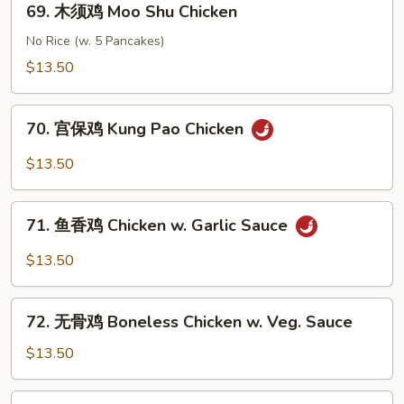
69. 木须鸡 Moo Shu Chicken
&
木
Sour
须
No Rice (w. 5 Pancakes)
Chicken
鸡
$13.50
Moo
Shu
70.
Chicken
70. 宫保鸡 Kung Pao Chicken
宫
保
$13.50
鸡
Kung
71.
Pao
71. 鱼香鸡 Chicken w. Garlic Sauce
鱼
Chicken
香
$13.50
鸡
Chicken
72.
w.
72. 无骨鸡 Boneless Chicken w. Veg. Sauce
无
Garlic
骨
$13.50
Sauce
鸡
Boneless
72a.