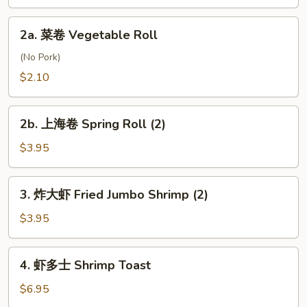
Roll
2a.
2a. 菜卷 Vegetable Roll
菜
卷
(No Pork)
Vegetable
$2.10
Roll
2b.
2b. 上海卷 Spring Roll (2)
上
海
$3.95
卷
Spring
3.
3. 炸大虾 Fried Jumbo Shrimp (2)
Roll
炸
(2)
大
$3.95
虾
Fried
4.
4. 虾多士 Shrimp Toast
Jumbo
虾
Shrimp
多
$6.95
(2)
士