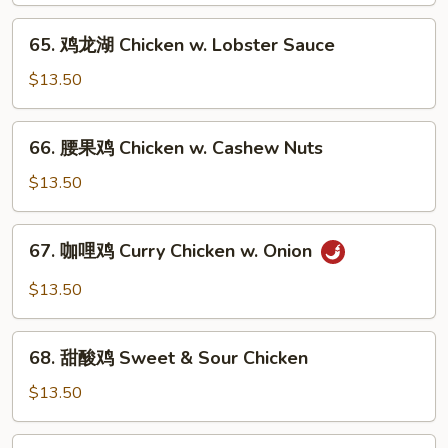
Pods
Chicken
65.
65. 鸡龙湖 Chicken w. Lobster Sauce
w.
鸡
Mixed
龙
$13.50
Vegetable
湖
Chicken
66.
66. 腰果鸡 Chicken w. Cashew Nuts
w.
腰
Lobster
果
$13.50
Sauce
鸡
Chicken
67.
67. 咖哩鸡 Curry Chicken w. Onion
w.
咖
Cashew
哩
$13.50
Nuts
鸡
Curry
68.
Chicken
68. 甜酸鸡 Sweet & Sour Chicken
甜
w.
酸
$13.50
Onion
鸡
Sweet
69.