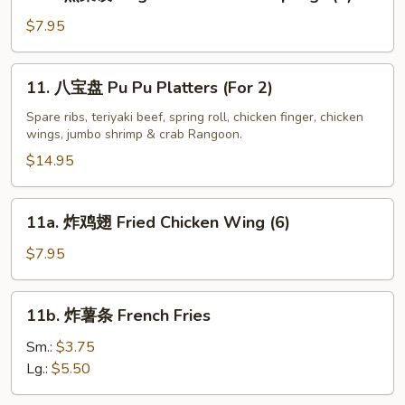
煎
(8)
菜
$7.95
饺
Vegetable
11.
11. 八宝盘 Pu Pu Platters (For 2)
Fried
八
Dumplings
宝
Spare ribs, teriyaki beef, spring roll, chicken finger, chicken
(8)
wings, jumbo shrimp & crab Rangoon.
盘
Pu
$14.95
Pu
Platters
11a.
11a. 炸鸡翅 Fried Chicken Wing (6)
(For
炸
2)
鸡
$7.95
翅
Fried
11b.
11b. 炸薯条 French Fries
Chicken
炸
Wing
薯
Sm.:
$3.75
(6)
条
Lg.:
$5.50
French