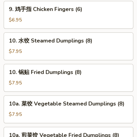
Spare
9.
9. 鸡手指 Chicken Fingers (6)
Ribs
鸡
手
$6.95
指
Chicken
10.
10. 水饺 Steamed Dumplings (8)
Fingers
水
(6)
饺
$7.95
Steamed
Dumplings
10.
10. 锅贴 Fried Dumplings (8)
(8)
锅
贴
$7.95
Fried
Dumplings
10a.
10a. 菜饺 Vegetable Steamed Dumplings (8)
(8)
菜
饺
$7.95
Vegetable
Steamed
10a.
10a. 煎菜饺 Vegetable Fried Dumplings (8)
Dumplings