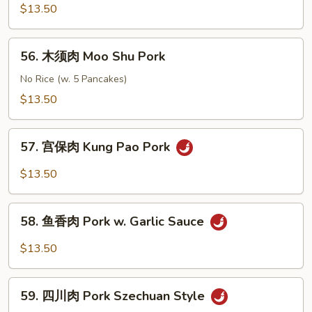
Pork
酸
$13.50
肉
Sweet
56.
56. 木须肉 Moo Shu Pork
&
木
Sour
须
No Rice (w. 5 Pancakes)
Pork
肉
$13.50
Moo
Shu
57.
Pork
57. 宫保肉 Kung Pao Pork
宫
保
$13.50
肉
Kung
58.
Pao
58. 鱼香肉 Pork w. Garlic Sauce
鱼
Pork
香
$13.50
肉
Pork
59.
w.
59. 四川肉 Pork Szechuan Style
四
Garlic