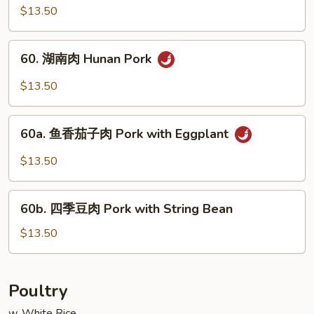
川
$13.50
Sauce
肉
Pork
60.
Szechuan
60. 湖南肉 Hunan Pork
湖
Style
南
$13.50
肉
Hunan
60a.
Pork
60a. 鱼香茄子肉 Pork with Eggplant
鱼
香
$13.50
茄
子
60b.
肉
60b. 四季豆肉 Pork with String Bean
四
Pork
季
$13.50
with
豆
Eggplant
肉
Pork
Poultry
with
w. White Rice