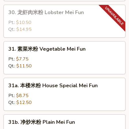
Shrimp
30.
30. 龙虾肉米粉 Lobster Mei Fun
Mei
龙
Fun
虾
Pt.:
$10.50
肉
Qt.:
$14.95
米
粉
31.
31. 素菜米粉 Vegetable Mei Fun
Lobster
素
Mei
菜
Pt.:
$7.75
Fun
米
Qt.:
$11.50
粉
Vegetable
31a.
31a. 本楼米粉 House Special Mei Fun
Mei
本
Fun
楼
Pt.:
$8.75
米
Qt.:
$12.50
粉
House
31b.
31b. 净炒米粉 Plain Mei Fun
Special
净