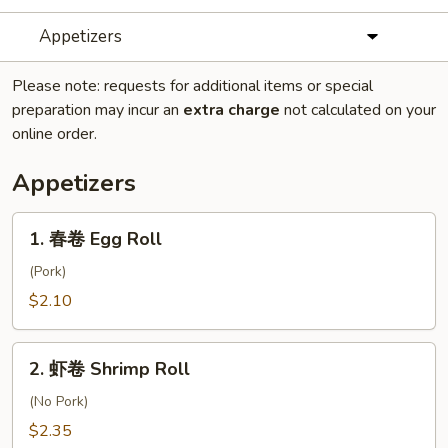
Appetizers
Please note: requests for additional items or special
preparation may incur an
extra charge
not calculated on your
online order.
Appetizers
1.
1. 春卷 Egg Roll
春
卷
(Pork)
Egg
$2.10
Roll
2.
2. 虾卷 Shrimp Roll
虾
卷
(No Pork)
Shrimp
$2.35