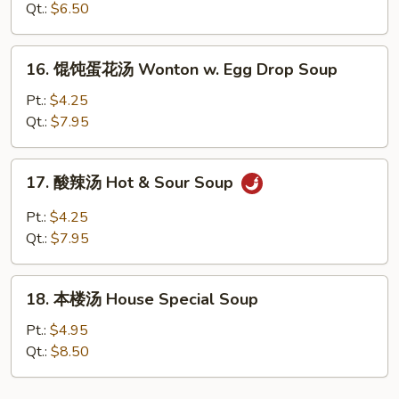
面
Qt.:
$6.50
汤
Chicken
16.
16. 馄饨蛋花汤 Wonton w. Egg Drop Soup
Noodle
馄
Soup
饨
Pt.:
$4.25
蛋
Qt.:
$7.95
花
汤
17.
17. 酸辣汤 Hot & Sour Soup
Wonton
酸
w.
辣
Pt.:
$4.25
Egg
汤
Qt.:
$7.95
Drop
Hot
Soup
&
18.
Sour
18. 本楼汤 House Special Soup
本
Soup
楼
Pt.:
$4.95
汤
Qt.:
$8.50
House
Special