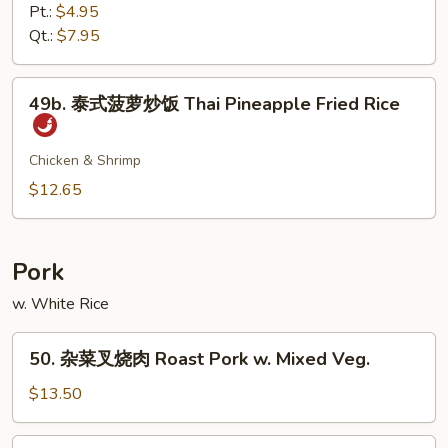
Fried
炒
Pt.:
$4.95
Rice
饭
Qt.:
$7.95
Plain
Fried
49b.
49b. 泰式菠萝炒饭 Thai Pineapple Fried Rice
Rice
泰
式
菠
Chicken & Shrimp
萝
$12.65
炒
饭
Thai
Pork
Pineapple
w. White Rice
Fried
Rice
50.
50. 杂菜叉烧肉 Roast Pork w. Mixed Veg.
杂
菜
$13.50
叉
烧
51.