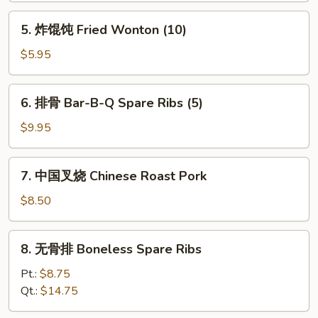
Shrimp
5.
5. 炸馄饨 Fried Wonton (10)
Toast
炸
馄
$5.95
饨
Fried
6.
6. 排骨 Bar-B-Q Spare Ribs (5)
Wonton
排
(10)
骨
$9.95
Bar-
B-
7.
7. 中国叉烧 Chinese Roast Pork
Q
中
Spare
国
$8.50
Ribs
叉
(5)
烧
8.
8. 无骨排 Boneless Spare Ribs
Chinese
无
Roast
骨
Pt.:
$8.75
Pork
排
Qt.:
$14.75
Boneless