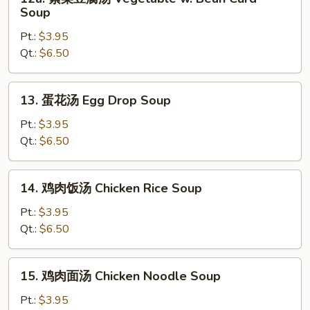
素
Soup
菜
Pt.:
$3.95
豆
Qt.:
$6.50
腐
汤
Vegetable
13.
13. 蛋花汤 Egg Drop Soup
w.
蛋
Bean
花
Pt.:
$3.95
Curd
汤
Qt.:
$6.50
Soup
Egg
Drop
14.
14. 鸡肉饭汤 Chicken Rice Soup
Soup
鸡
肉
Pt.:
$3.95
饭
Qt.:
$6.50
汤
Chicken
15.
15. 鸡肉面汤 Chicken Noodle Soup
Rice
鸡
Soup
肉
Pt.:
$3.95