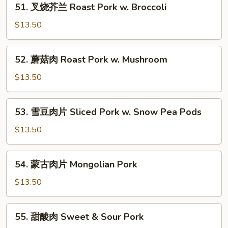
51. 叉烧芥兰 Roast Pork w. Broccoli
肉
叉
Roast
烧
$13.50
Pork
芥
w.
兰
52.
Mixed
52. 蘑菇肉 Roast Pork w. Mushroom
Roast
蘑
Veg.
Pork
菇
$13.50
w.
肉
Broccoli
Roast
53.
53. 雪豆肉片 Sliced Pork w. Snow Pea Pods
Pork
雪
w.
豆
$13.50
Mushroom
肉
片
54.
54. 蒙古肉片 Mongolian Pork
Sliced
蒙
Pork
古
$13.50
w.
肉
Snow
片
55.
Pea
55. 甜酸肉 Sweet & Sour Pork
Mongolian
甜
Pods