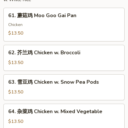
String
Bean
61.
61. 蘑菇鸡 Moo Goo Gai Pan
蘑
菇
Chicken
鸡
$13.50
Moo
Goo
62.
Gai
62. 芥兰鸡 Chicken w. Broccoli
芥
Pan
兰
$13.50
鸡
Chicken
63.
63. 雪豆鸡 Chicken w. Snow Pea Pods
w.
雪
Broccoli
豆
$13.50
鸡
Chicken
64.
64. 杂菜鸡 Chicken w. Mixed Vegetable
w.
杂
Snow
菜
$13.50
Pea
鸡