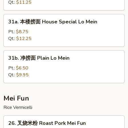
捞
Qt.:
$11.25
面
Vegetable
31a.
31a. 本楼捞面 House Special Lo Mein
Lo
本
Mein
楼
Pt.:
$8.75
捞
Qt.:
$12.25
面
House
31b.
31b. 净捞面 Plain Lo Mein
Special
净
Lo
捞
Pt.:
$6.50
Mein
面
Qt.:
$9.95
Plain
Lo
Mein
Mei Fun
Rice Vermicelli
26.
26. 叉烧米粉 Roast Pork Mei Fun
叉