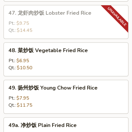
Shrimp
47.
47. 龙虾肉炒饭 Lobster Fried Rice
Fried
龙
Rice
虾
Pt.:
$9.75
肉
Qt.:
$14.45
炒
饭
48.
48. 菜炒饭 Vegetable Fried Rice
Lobster
菜
Fried
炒
Pt.:
$6.95
Rice
饭
Qt.:
$10.50
Vegetable
Fried
49.
49. 扬州炒饭 Young Chow Fried Rice
Rice
扬
州
Pt.:
$7.95
炒
Qt.:
$11.75
饭
Young
49a.
49a. 净炒饭 Plain Fried Rice
Chow
净