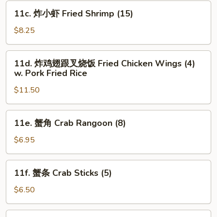
Fries
11c.
11c. 炸小虾 Fried Shrimp (15)
炸
小
$8.25
虾
Fried
11d.
11d. 炸鸡翅跟叉烧饭 Fried Chicken Wings (4)
Shrimp
炸
w. Pork Fried Rice
(15)
鸡
$11.50
翅
跟
叉
11e.
11e. 蟹角 Crab Rangoon (8)
烧
蟹
饭
角
$6.95
Fried
Crab
Chicken
Rangoon
11f.
Wings
11f. 蟹条 Crab Sticks (5)
(8)
蟹
(4)
条
$6.50
w.
Crab
Pork
Sticks
11g.