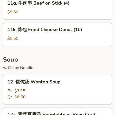
Fried
11g. 牛肉串 Beef on Stick (4)
(5)
牛
Rice
肉
$9.50
串
Beef
11k.
11k. 炸包 Fried Chinese Donut (10)
on
炸
Stick
包
$5.50
(4)
Fried
Chinese
Donut
Soup
(10)
w. Crispy Noodle
12.
12. 馄饨汤 Wonton Soup
馄
饨
Pt.:
$3.95
汤
Qt.:
$6.50
Wonton
Soup
12a.
12a. 素菜豆腐汤 Vegetable w. Bean Curd