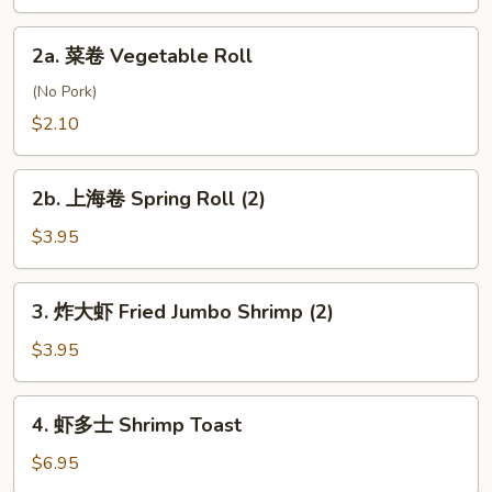
Roll
2a.
2a. 菜卷 Vegetable Roll
菜
卷
(No Pork)
Vegetable
$2.10
Roll
2b.
2b. 上海卷 Spring Roll (2)
上
海
$3.95
卷
Spring
3.
3. 炸大虾 Fried Jumbo Shrimp (2)
Roll
炸
(2)
大
$3.95
虾
Fried
4.
4. 虾多士 Shrimp Toast
Jumbo
虾
Shrimp
多
$6.95
(2)
士