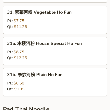
河
粉
31.
31. 素菜河粉 Vegetable Ho Fun
Lobster
素
Ho
菜
Pt.:
$7.75
Fun
河
Qt.:
$11.25
粉
Vegetable
31a.
31a. 本楼河粉 House Special Ho Fun
Ho
本
Fun
楼
Pt.:
$8.75
河
Qt.:
$12.25
粉
House
31b.
31b. 净炒河粉 Plain Ho Fun
Special
净
Ho
炒
Pt.:
$6.50
Fun
河
Qt.:
$9.95
粉
Plain
Ho
Pad Thai Noodle