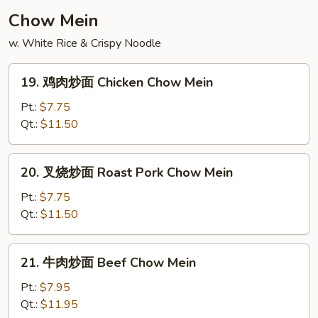
Soup
Chow Mein
w. White Rice & Crispy Noodle
19.
19. 鸡肉炒面 Chicken Chow Mein
鸡
肉
Pt.:
$7.75
炒
Qt.:
$11.50
面
Chicken
20.
20. 叉烧炒面 Roast Pork Chow Mein
Chow
叉
Mein
烧
Pt.:
$7.75
炒
Qt.:
$11.50
面
Roast
21.
21. 牛肉炒面 Beef Chow Mein
Pork
牛
Chow
肉
Pt.:
$7.95
Mein
炒
Qt.:
$11.95