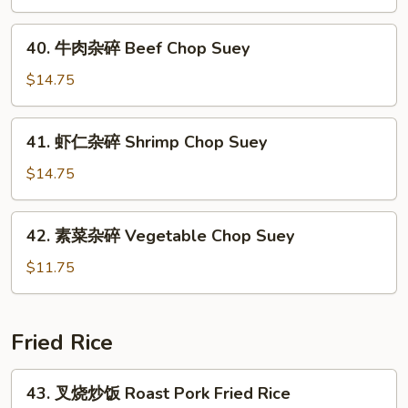
Suey
杂
碎
40.
40. 牛肉杂碎 Beef Chop Suey
Roast
牛
Pork
肉
$14.75
Chop
杂
Suey
碎
41.
41. 虾仁杂碎 Shrimp Chop Suey
Beef
虾
Chop
仁
$14.75
Suey
杂
碎
42.
42. 素菜杂碎 Vegetable Chop Suey
Shrimp
素
Chop
菜
$11.75
Suey
杂
碎
Vegetable
Fried Rice
Chop
Suey
43.
43. 叉烧炒饭 Roast Pork Fried Rice
叉