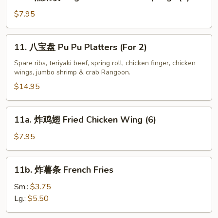
煎
(8)
菜
$7.95
饺
Vegetable
11.
11. 八宝盘 Pu Pu Platters (For 2)
Fried
八
Dumplings
宝
Spare ribs, teriyaki beef, spring roll, chicken finger, chicken
(8)
wings, jumbo shrimp & crab Rangoon.
盘
Pu
$14.95
Pu
Platters
11a.
11a. 炸鸡翅 Fried Chicken Wing (6)
(For
炸
2)
鸡
$7.95
翅
Fried
11b.
11b. 炸薯条 French Fries
Chicken
炸
Wing
薯
Sm.:
$3.75
(6)
条
Lg.:
$5.50
French