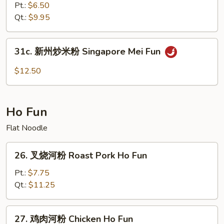
Mei
炒
Pt.:
$6.50
Fun
米
Qt.:
$9.95
粉
Plain
31c.
31c. 新州炒米粉 Singapore Mei Fun
Mei
新
Fun
州
$12.50
炒
米
粉
Ho Fun
Singapore
Mei
Flat Noodle
Fun
26.
26. 叉烧河粉 Roast Pork Ho Fun
叉
烧
Pt.:
$7.75
河
Qt.:
$11.25
粉
Roast
27.
27. 鸡肉河粉 Chicken Ho Fun
Pork
鸡