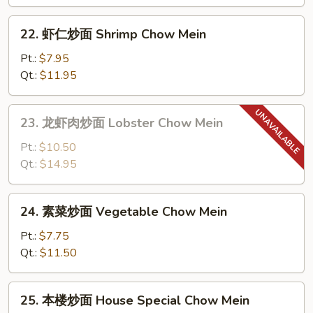
面
Beef
22.
22. 虾仁炒面 Shrimp Chow Mein
Chow
虾
Mein
仁
Pt.:
$7.95
炒
Qt.:
$11.95
面
Shrimp
23.
23. 龙虾肉炒面 Lobster Chow Mein
Chow
龙
Mein
虾
Pt.:
$10.50
肉
Qt.:
$14.95
炒
面
24.
24. 素菜炒面 Vegetable Chow Mein
Lobster
素
Chow
菜
Pt.:
$7.75
Mein
炒
Qt.:
$11.50
面
Vegetable
25.
25. 本楼炒面 House Special Chow Mein
Chow
本