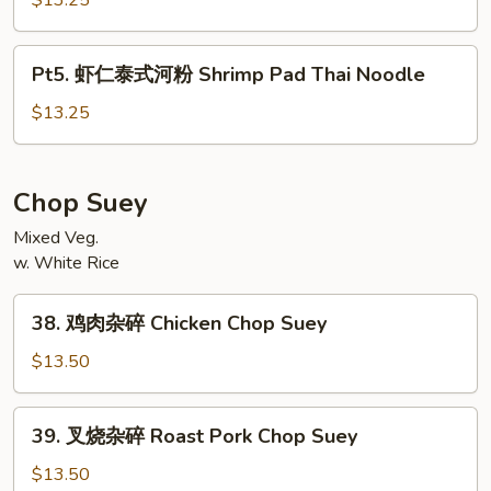
$13.25
Pork
泰
Pad
式
Pt5.
Thai
Pt5. 虾仁泰式河粉 Shrimp Pad Thai Noodle
河
虾
Noodle
粉
仁
$13.25
Beef
泰
Pad
式
Thai
河
Chop Suey
Noodle
粉
Mixed Veg.
Shrimp
w. White Rice
Pad
Thai
38.
Noodle
38. 鸡肉杂碎 Chicken Chop Suey
鸡
肉
$13.50
杂
碎
39.
39. 叉烧杂碎 Roast Pork Chop Suey
Chicken
叉
Chop
烧
$13.50