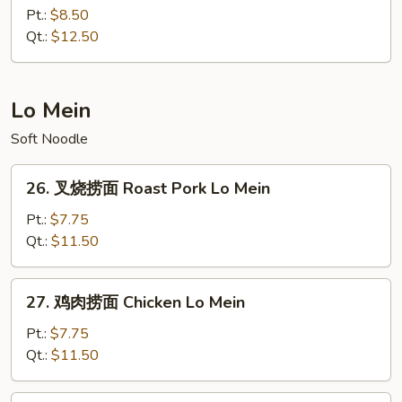
Mein
楼
Pt.:
$8.50
炒
Qt.:
$12.50
面
House
Special
Lo Mein
Chow
Soft Noodle
Mein
26.
26. 叉烧捞面 Roast Pork Lo Mein
叉
烧
Pt.:
$7.75
捞
Qt.:
$11.50
面
Roast
27.
27. 鸡肉捞面 Chicken Lo Mein
Pork
鸡
Lo
肉
Pt.:
$7.75
Mein
捞
Qt.:
$11.50
面
Chicken