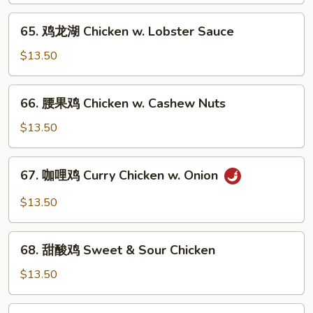
Pods
Chicken
65.
65. 鸡龙湖 Chicken w. Lobster Sauce
w.
鸡
Mixed
龙
$13.50
Vegetable
湖
Chicken
66.
66. 腰果鸡 Chicken w. Cashew Nuts
w.
腰
Lobster
果
$13.50
Sauce
鸡
Chicken
67.
67. 咖哩鸡 Curry Chicken w. Onion
w.
咖
Cashew
哩
$13.50
Nuts
鸡
Curry
68.
Chicken
68. 甜酸鸡 Sweet & Sour Chicken
甜
w.
酸
$13.50
Onion
鸡
Sweet
69.