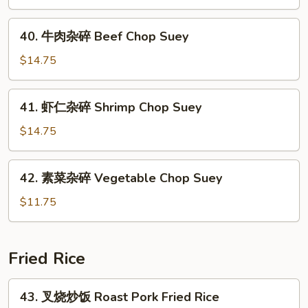
Suey
杂
碎
40.
40. 牛肉杂碎 Beef Chop Suey
Roast
牛
Pork
肉
$14.75
Chop
杂
Suey
碎
41.
41. 虾仁杂碎 Shrimp Chop Suey
Beef
虾
Chop
仁
$14.75
Suey
杂
碎
42.
42. 素菜杂碎 Vegetable Chop Suey
Shrimp
素
Chop
菜
$11.75
Suey
杂
碎
Vegetable
Fried Rice
Chop
Suey
43.
43. 叉烧炒饭 Roast Pork Fried Rice
叉