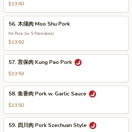
Pork
酸
$13.50
肉
Sweet
56.
56. 木须肉 Moo Shu Pork
&
木
Sour
须
No Rice (w. 5 Pancakes)
Pork
肉
$13.50
Moo
Shu
57.
Pork
57. 宫保肉 Kung Pao Pork
宫
保
$13.50
肉
Kung
58.
Pao
58. 鱼香肉 Pork w. Garlic Sauce
鱼
Pork
香
$13.50
肉
Pork
59.
w.
59. 四川肉 Pork Szechuan Style
四
Garlic