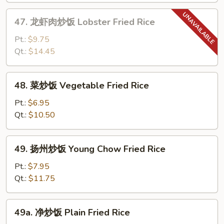
Shrimp
47.
47. 龙虾肉炒饭 Lobster Fried Rice
Fried
龙
Rice
虾
Pt.:
$9.75
肉
Qt.:
$14.45
炒
饭
48.
48. 菜炒饭 Vegetable Fried Rice
Lobster
菜
Fried
炒
Pt.:
$6.95
Rice
饭
Qt.:
$10.50
Vegetable
Fried
49.
49. 扬州炒饭 Young Chow Fried Rice
Rice
扬
州
Pt.:
$7.95
炒
Qt.:
$11.75
饭
Young
49a.
49a. 净炒饭 Plain Fried Rice
Chow
净