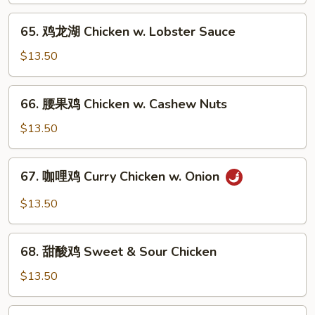
Pods
Chicken
65.
65. 鸡龙湖 Chicken w. Lobster Sauce
w.
鸡
Mixed
龙
$13.50
Vegetable
湖
Chicken
66.
66. 腰果鸡 Chicken w. Cashew Nuts
w.
腰
Lobster
果
$13.50
Sauce
鸡
Chicken
67.
67. 咖哩鸡 Curry Chicken w. Onion
w.
咖
Cashew
哩
$13.50
Nuts
鸡
Curry
68.
Chicken
68. 甜酸鸡 Sweet & Sour Chicken
甜
w.
酸
$13.50
Onion
鸡
Sweet
69.