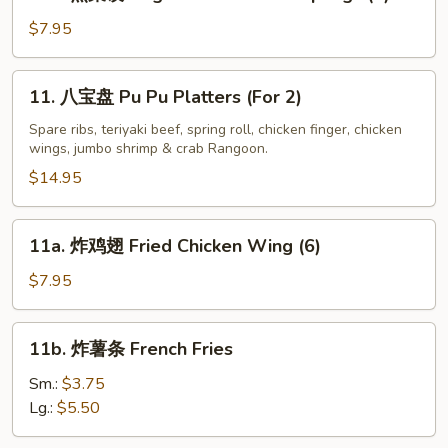
煎
(8)
菜
$7.95
饺
Vegetable
11.
11. 八宝盘 Pu Pu Platters (For 2)
Fried
八
Dumplings
宝
Spare ribs, teriyaki beef, spring roll, chicken finger, chicken
(8)
wings, jumbo shrimp & crab Rangoon.
盘
Pu
$14.95
Pu
Platters
11a.
11a. 炸鸡翅 Fried Chicken Wing (6)
(For
炸
2)
鸡
$7.95
翅
Fried
11b.
11b. 炸薯条 French Fries
Chicken
炸
Wing
薯
Sm.:
$3.75
(6)
条
Lg.:
$5.50
French