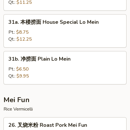
捞
Qt.:
$11.25
面
Vegetable
31a.
31a. 本楼捞面 House Special Lo Mein
Lo
本
Mein
楼
Pt.:
$8.75
捞
Qt.:
$12.25
面
House
31b.
31b. 净捞面 Plain Lo Mein
Special
净
Lo
捞
Pt.:
$6.50
Mein
面
Qt.:
$9.95
Plain
Lo
Mein
Mei Fun
Rice Vermicelli
26.
26. 叉烧米粉 Roast Pork Mei Fun
叉