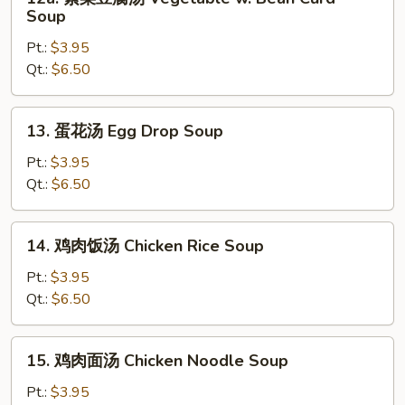
素
Soup
菜
Pt.:
$3.95
豆
Qt.:
$6.50
腐
汤
Vegetable
13.
13. 蛋花汤 Egg Drop Soup
w.
蛋
Bean
花
Pt.:
$3.95
Curd
汤
Qt.:
$6.50
Soup
Egg
Drop
14.
14. 鸡肉饭汤 Chicken Rice Soup
Soup
鸡
肉
Pt.:
$3.95
饭
Qt.:
$6.50
汤
Chicken
15.
15. 鸡肉面汤 Chicken Noodle Soup
Rice
鸡
Soup
肉
Pt.:
$3.95