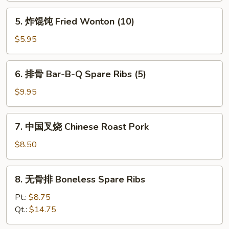
Shrimp
5.
5. 炸馄饨 Fried Wonton (10)
Toast
炸
馄
$5.95
饨
Fried
6.
6. 排骨 Bar-B-Q Spare Ribs (5)
Wonton
排
(10)
骨
$9.95
Bar-
B-
7.
7. 中国叉烧 Chinese Roast Pork
Q
中
Spare
国
$8.50
Ribs
叉
(5)
烧
8.
8. 无骨排 Boneless Spare Ribs
Chinese
无
Roast
骨
Pt.:
$8.75
Pork
排
Qt.:
$14.75
Boneless