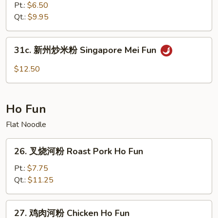
Mei
炒
Pt.:
$6.50
Fun
米
Qt.:
$9.95
粉
Plain
31c.
31c. 新州炒米粉 Singapore Mei Fun
Mei
新
Fun
州
$12.50
炒
米
粉
Ho Fun
Singapore
Mei
Flat Noodle
Fun
26.
26. 叉烧河粉 Roast Pork Ho Fun
叉
烧
Pt.:
$7.75
河
Qt.:
$11.25
粉
Roast
27.
27. 鸡肉河粉 Chicken Ho Fun
Pork
鸡