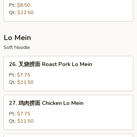
Mein
楼
Pt.:
$8.50
炒
Qt.:
$12.50
面
House
Special
Lo Mein
Chow
Soft Noodle
Mein
26.
26. 叉烧捞面 Roast Pork Lo Mein
叉
烧
Pt.:
$7.75
捞
Qt.:
$11.50
面
Roast
27.
27. 鸡肉捞面 Chicken Lo Mein
Pork
鸡
Lo
肉
Pt.:
$7.75
Mein
捞
Qt.:
$11.50
面
Chicken