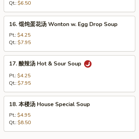
面
Qt.:
$6.50
汤
Chicken
16.
16. 馄饨蛋花汤 Wonton w. Egg Drop Soup
Noodle
馄
Soup
饨
Pt.:
$4.25
蛋
Qt.:
$7.95
花
汤
17.
17. 酸辣汤 Hot & Sour Soup
Wonton
酸
w.
辣
Pt.:
$4.25
Egg
汤
Qt.:
$7.95
Drop
Hot
Soup
&
18.
Sour
18. 本楼汤 House Special Soup
本
Soup
楼
Pt.:
$4.95
汤
Qt.:
$8.50
House
Special