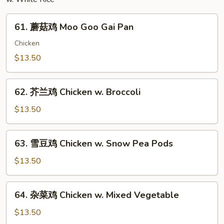
String
Bean
61.
61. 蘑菇鸡 Moo Goo Gai Pan
蘑
菇
Chicken
鸡
$13.50
Moo
Goo
62.
Gai
62. 芥兰鸡 Chicken w. Broccoli
芥
Pan
兰
$13.50
鸡
Chicken
63.
63. 雪豆鸡 Chicken w. Snow Pea Pods
w.
雪
Broccoli
豆
$13.50
鸡
Chicken
64.
64. 杂菜鸡 Chicken w. Mixed Vegetable
w.
杂
Snow
菜
$13.50
Pea
鸡