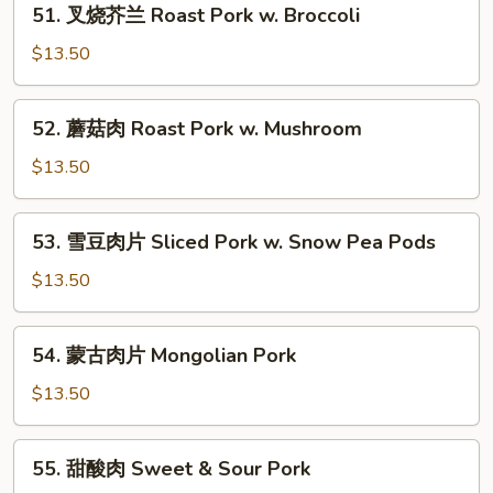
51. 叉烧芥兰 Roast Pork w. Broccoli
肉
叉
Roast
烧
$13.50
Pork
芥
w.
兰
52.
Mixed
52. 蘑菇肉 Roast Pork w. Mushroom
Roast
蘑
Veg.
Pork
菇
$13.50
w.
肉
Broccoli
Roast
53.
53. 雪豆肉片 Sliced Pork w. Snow Pea Pods
Pork
雪
w.
豆
$13.50
Mushroom
肉
片
54.
54. 蒙古肉片 Mongolian Pork
Sliced
蒙
Pork
古
$13.50
w.
肉
Snow
片
55.
Pea
55. 甜酸肉 Sweet & Sour Pork
Mongolian
甜
Pods