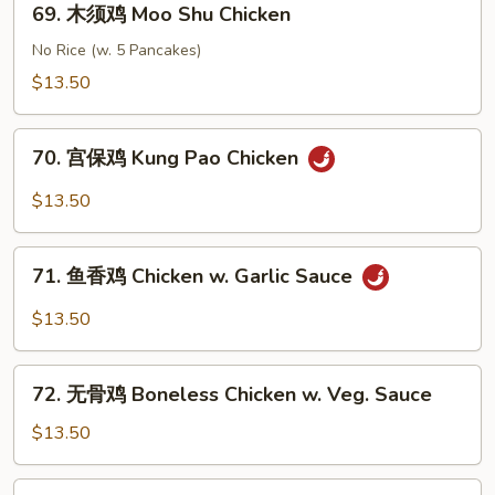
69. 木须鸡 Moo Shu Chicken
&
木
Sour
须
No Rice (w. 5 Pancakes)
Chicken
鸡
$13.50
Moo
Shu
70.
Chicken
70. 宫保鸡 Kung Pao Chicken
宫
保
$13.50
鸡
Kung
71.
Pao
71. 鱼香鸡 Chicken w. Garlic Sauce
鱼
Chicken
香
$13.50
鸡
Chicken
72.
w.
72. 无骨鸡 Boneless Chicken w. Veg. Sauce
无
Garlic
骨
$13.50
Sauce
鸡
Boneless
72a.