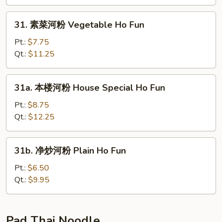
河
粉
31.
31. 素菜河粉 Vegetable Ho Fun
Lobster
素
Ho
菜
Pt.:
$7.75
Fun
河
Qt.:
$11.25
粉
Vegetable
31a.
31a. 本楼河粉 House Special Ho Fun
Ho
本
Fun
楼
Pt.:
$8.75
河
Qt.:
$12.25
粉
House
31b.
31b. 净炒河粉 Plain Ho Fun
Special
净
Ho
炒
Pt.:
$6.50
Fun
河
Qt.:
$9.95
粉
Plain
Ho
Pad Thai Noodle