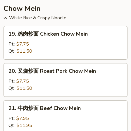
Soup
Chow Mein
w. White Rice & Crispy Noodle
19.
19. 鸡肉炒面 Chicken Chow Mein
鸡
肉
Pt.:
$7.75
炒
Qt.:
$11.50
面
Chicken
20.
20. 叉烧炒面 Roast Pork Chow Mein
Chow
叉
Mein
烧
Pt.:
$7.75
炒
Qt.:
$11.50
面
Roast
21.
21. 牛肉炒面 Beef Chow Mein
Pork
牛
Chow
肉
Pt.:
$7.95
Mein
炒
Qt.:
$11.95