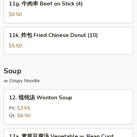
Fried
11g. 牛肉串 Beef on Stick (4)
(5)
牛
Rice
肉
$9.50
串
Beef
11k.
11k. 炸包 Fried Chinese Donut (10)
on
炸
Stick
包
$5.50
(4)
Fried
Chinese
Donut
Soup
(10)
w. Crispy Noodle
12.
12. 馄饨汤 Wonton Soup
馄
饨
Pt.:
$3.95
汤
Qt.:
$6.50
Wonton
Soup
12a.
12a. 素菜豆腐汤 Vegetable w. Bean Curd