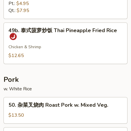
Fried
炒
Pt.:
$4.95
Rice
饭
Qt.:
$7.95
Plain
Fried
49b.
49b. 泰式菠萝炒饭 Thai Pineapple Fried Rice
Rice
泰
式
菠
Chicken & Shrimp
萝
$12.65
炒
饭
Thai
Pork
Pineapple
w. White Rice
Fried
Rice
50.
50. 杂菜叉烧肉 Roast Pork w. Mixed Veg.
杂
菜
$13.50
叉
烧
51.