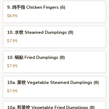
Spare
9.
9. 鸡手指 Chicken Fingers (6)
Ribs
鸡
手
$6.95
指
Chicken
10.
10. 水饺 Steamed Dumplings (8)
Fingers
水
(6)
饺
$7.95
Steamed
Dumplings
10.
10. 锅贴 Fried Dumplings (8)
(8)
锅
贴
$7.95
Fried
Dumplings
10a.
10a. 菜饺 Vegetable Steamed Dumplings (8)
(8)
菜
饺
$7.95
Vegetable
Steamed
10a.
10a. 煎菜饺 Vegetable Fried Dumplings (8)
Dumplings