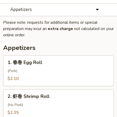
Appetizers
Please note: requests for additional items or special
preparation may incur an
extra charge
not calculated on your
online order.
Appetizers
1.
1. 春卷 Egg Roll
春
卷
(Pork)
Egg
$2.10
Roll
2.
2. 虾卷 Shrimp Roll
虾
卷
(No Pork)
Shrimp
$2.35