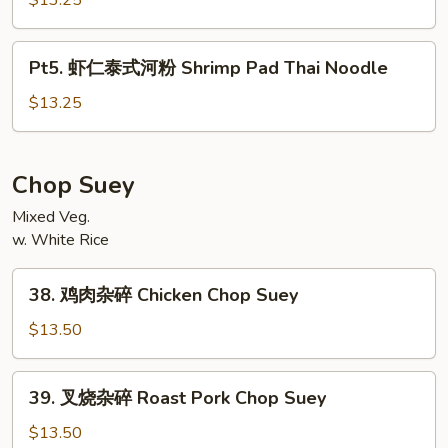
$13.25
Pork
泰
Pad
式
Pt5.
Thai
Pt5. 虾仁泰式河粉 Shrimp Pad Thai Noodle
河
虾
Noodle
粉
仁
$13.25
Beef
泰
Pad
式
Thai
河
Chop Suey
Noodle
粉
Mixed Veg.
Shrimp
w. White Rice
Pad
Thai
38.
Noodle
38. 鸡肉杂碎 Chicken Chop Suey
鸡
肉
$13.50
杂
碎
39.
39. 叉烧杂碎 Roast Pork Chop Suey
Chicken
叉
Chop
烧
$13.50