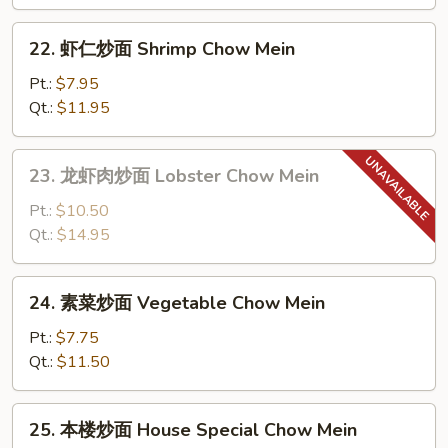
面
Beef
22.
22. 虾仁炒面 Shrimp Chow Mein
Chow
虾
Mein
仁
Pt.:
$7.95
炒
Qt.:
$11.95
面
Shrimp
23.
23. 龙虾肉炒面 Lobster Chow Mein
Chow
龙
Mein
虾
Pt.:
$10.50
肉
Qt.:
$14.95
炒
面
24.
24. 素菜炒面 Vegetable Chow Mein
Lobster
素
Chow
菜
Pt.:
$7.75
Mein
炒
Qt.:
$11.50
面
Vegetable
25.
25. 本楼炒面 House Special Chow Mein
Chow
本