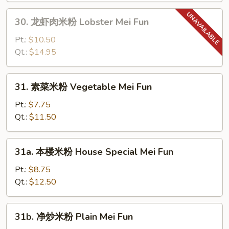
Shrimp
30.
30. 龙虾肉米粉 Lobster Mei Fun
Mei
龙
Fun
虾
Pt.:
$10.50
肉
Qt.:
$14.95
米
粉
31.
31. 素菜米粉 Vegetable Mei Fun
Lobster
素
Mei
菜
Pt.:
$7.75
Fun
米
Qt.:
$11.50
粉
Vegetable
31a.
31a. 本楼米粉 House Special Mei Fun
Mei
本
Fun
楼
Pt.:
$8.75
米
Qt.:
$12.50
粉
House
31b.
31b. 净炒米粉 Plain Mei Fun
Special
净