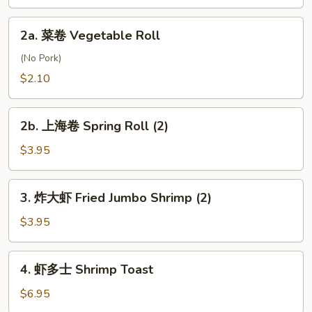
Roll
2a.
2a. 菜卷 Vegetable Roll
菜
卷
(No Pork)
Vegetable
$2.10
Roll
2b.
2b. 上海卷 Spring Roll (2)
上
海
$3.95
卷
Spring
3.
3. 炸大虾 Fried Jumbo Shrimp (2)
Roll
炸
(2)
大
$3.95
虾
Fried
4.
4. 虾多士 Shrimp Toast
Jumbo
虾
Shrimp
多
$6.95
(2)
士