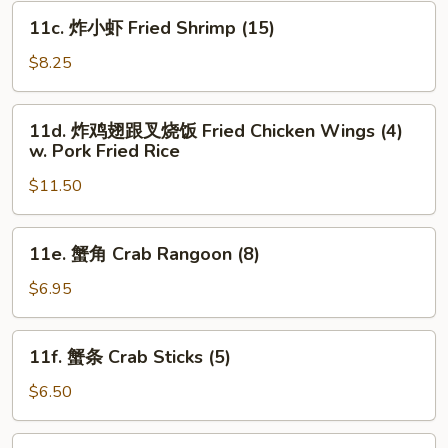
Fries
11c.
11c. 炸小虾 Fried Shrimp (15)
炸
小
$8.25
虾
Fried
11d.
11d. 炸鸡翅跟叉烧饭 Fried Chicken Wings (4)
Shrimp
炸
w. Pork Fried Rice
(15)
鸡
$11.50
翅
跟
叉
11e.
11e. 蟹角 Crab Rangoon (8)
烧
蟹
饭
角
$6.95
Fried
Crab
Chicken
Rangoon
11f.
Wings
11f. 蟹条 Crab Sticks (5)
(8)
蟹
(4)
条
$6.50
w.
Crab
Pork
Sticks
11g.