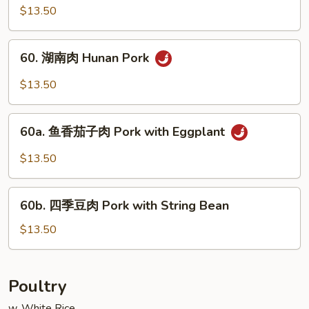
川
$13.50
Sauce
肉
Pork
60.
Szechuan
60. 湖南肉 Hunan Pork
湖
Style
南
$13.50
肉
Hunan
60a.
Pork
60a. 鱼香茄子肉 Pork with Eggplant
鱼
香
$13.50
茄
子
60b.
肉
60b. 四季豆肉 Pork with String Bean
四
Pork
季
$13.50
with
豆
Eggplant
肉
Pork
Poultry
with
w. White Rice